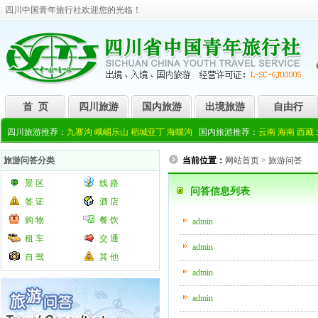
四川中国青年旅行社欢迎您的光临！
首 页
四川旅游
国内旅游
出境旅游
自由行
四川旅游推荐：
九寨沟
峨嵋乐山
稻城亚丁
海螺沟
国内旅游推荐：
云南
海南
西藏
旅游问答分类
当前位置：
网站首页
>
旅游问答
景 区
线 路
问答信息列表
签 证
酒 店
购 物
餐 饮
admin
租 车
交 通
admin
自 驾
其 他
admin
admin