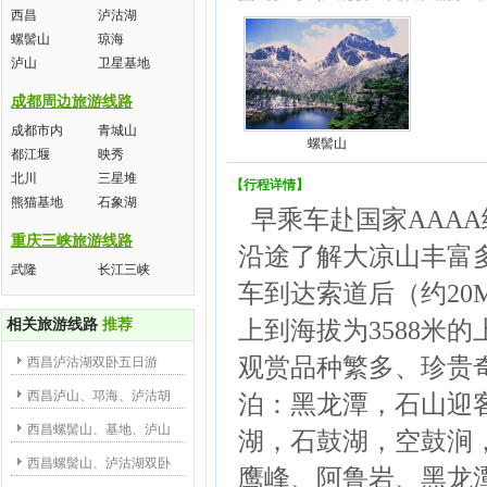
西昌
泸沽湖
螺髻山
琼海
泸山
卫星基地
成都周边旅游线路
成都市内
青城山
螺髻山
都江堰
映秀
北川
三星堆
【行程详情】
熊猫基地
石象湖
早乘车赴国家AAA
重庆三峡旅游线路
沿途了解大凉山丰富
武隆
长江三峡
车到达索道后（约20
相关旅游线路
推荐
上到海拔为3588米的
观赏品种繁多、珍贵
西昌泸沽湖双卧五日游
西昌泸山、邛海、泸沽胡
泊：黑龙潭，石山迎
西昌螺髻山、基地、泸山
湖，石鼓湖，空鼓涧
西昌螺髻山、泸沽湖双卧
鹰峰、阿鲁岩、黑龙