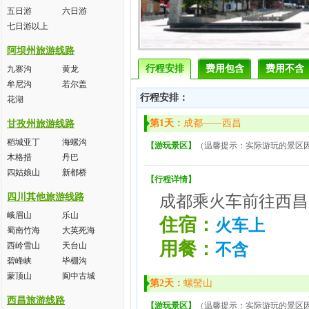
五日游
六日游
七日游以上
阿坝州旅游线路
行程安排
费用包含
费用不含
九寨沟
黄龙
牟尼沟
若尔盖
行程安排：
花湖
第1天：
成都——西昌
甘孜州旅游线路
稻城亚丁
海螺沟
【游玩景区】
（温馨提示：实际游玩的景区
木格措
丹巴
四姑娘山
新都桥
【行程详情】
四川其他旅游线路
成都乘火车前往西昌
峨眉山
乐山
住宿：
火车上
蜀南竹海
大英死海
用餐：
西岭雪山
天台山
不含
碧峰峡
毕棚沟
蒙顶山
阆中古城
第2天：
螺髻山
西昌旅游线路
【游玩景区】
（温馨提示：实际游玩的景区