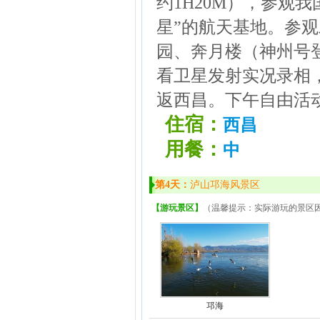
约1H20M），参观
星”的航天基地。参
园、奔月楼（神州号
看卫星发射实况录相，
返西昌。下午自由活
住宿：
西昌
用餐：
中
第4天：
泸山邛海风景区
【游玩景区】
（温馨提示：实际游玩的景区
邛海