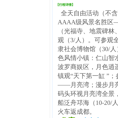
【行程详情】
全天自由活动（不含
AAAA级风景名胜区
（光福寺、地震碑林
观（3/人）。可参
隶社会博物馆（30/
色风情小镇：仁山智
波罗商娱区，月色逍
镇观“天下第一缸 ”
——月亮湾；漫步月
码头环视月亮湾全景
船泛舟邛海（10-2
火车返成都。