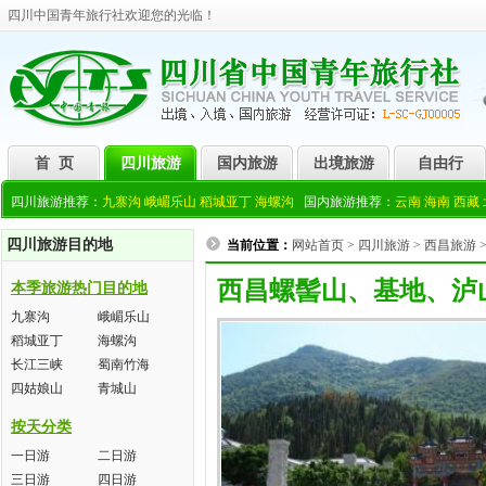
四川中国青年旅行社欢迎您的光临！
首 页
四川旅游
国内旅游
出境旅游
自由行
四川旅游推荐：
九寨沟
峨嵋乐山
稻城亚丁
海螺沟
国内旅游推荐：
云南
海南
西藏
四川旅游目的地
当前位置：
网站首页
>
四川旅游
>
西昌旅游
西昌螺髻山、基地、泸
本季旅游热门目的地
九寨沟
峨嵋乐山
稻城亚丁
海螺沟
长江三峡
蜀南竹海
四姑娘山
青城山
按天分类
一日游
二日游
三日游
四日游